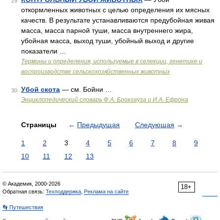
29
откормленных животных с целью определения их мясных
качеств. В результате устанавливаются предубойная живая
масса, масса парной туши, масса внутреннего жира,
убойная масса, выход туши, убойный выход и другие
показатели …
Термины и определения, используемые в селекции, генетике и
воспроизводстве сельскохозяйственных животных
Убой скота
— см. Бойни …
30
Энциклопедический словарь Ф.А. Брокгауза и И.А. Ефрона
Страницы
←
Предыдущая
Следующая
→
1
2
3
4
5
6
7
8
9
10
11
12
13
© Академик, 2000-2026
18+
Обратная связь:
Техподдержка
,
Реклама на сайте
👣 Путешествия