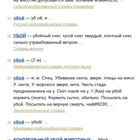
на мясо не допускаются шив. больные или&#8230; …
Сельскохозяйственный словарь-справочник
убой
— уб ой, я …
24
Русский орфографический словарь
УБОЙ
— убойный снег, тугой снег твердый, плотный снег,
25
сильно утрамбованный ветром …
Словарь ветров
убой
— (2 м) …
26
Орфографический словарь русского языка
убой
— я; м. Спец. Убивание скота, зверя, птицы на мясо.
27
У. скота. У. морского зверя, кита. Часть стада
предназначена на у. Скот гнали на у. ◊ (Как) на убой
кормить (поить). Кормить сытно, обильно. Посылать на
убой. Посылать на верную смерть, на&#8230; …
Энциклопедический словарь
убой
— убой/ …
28
Морфемно-орфографический словарь
КОНТРОЛЬНЫЙ УБОЙ ЖИВОТНЫХ
— Убой