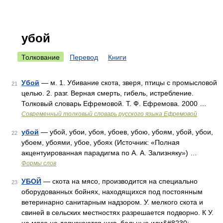
убой
Толкование
Перевод
Книги
Убой
— м. 1. Убивание скота, зверя, птицы с промысловой
21
целью. 2. разг. Верная смерть, гибель, истребление.
Толковый словарь Ефремовой. Т. Ф. Ефремова. 2000 …
Современный толковый словарь русского языка Ефремовой
убой
— убой, убои, убоя, убоев, убою, убоям, убой, убои,
22
убоем, убоями, убое, убоях (Источник: «Полная
акцентуированная парадигма по А. А. Зализняку») …
Формы слов
УБОЙ
— скота на мясо, производится на специально
23
оборудованных бойнях, находящихся под постоянным
ветеринарно санитарным надзором. У. мелкого скота и
свиней в сельских местностях разрешается подворно. К У.